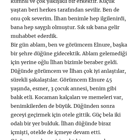
kumral ve çok yakışıklı bir erkektir. Küçük
yaştan beri herkes tarafından sevilir. Ben de
onu çok severim. İlhan benimle hep ilgilenirdi,
bana hep saygılı olmuştur. Sık sık bana gelir
muhabbet ederdik.
Bir gün ablam, ben ve görümcem Elnure, başka
bir şehre düğüne gidecektik. Ablam gelemediği
için yerine oğlu İlhan bizimle beraber geldi.
Düğünde görümcem ve İlhan çok iyi anlaştılar,
sürekli şakalaştılar. Görümcem Elnure 45
yaşında, esmer, 3 çocuk annesi, benim gibi
balık etli. Kocaman kalçaları ve memeleri var,
benimkilerden de büyük. Düğünden sonra
geceyi geçirmek için otele gittik. Güç bela iki
odalı bir yer bulduk. İlhan düğünde biraz
içmişti, otelde de içmeye devam etti.