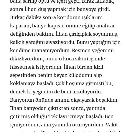
bana sarılıp öptü ve içeri geçti. Biraz lafladık,
sonra İlhan duş yapmak için banyoya girdi.
Birkaç dakika sonra koridorun ışıklarını
kapatım, banyo kapısın önüne eğilip anahtar
deliğinden baktım. İlhan çırılçıplak soyunmuş,
kalkık yarağını sıvazlıyordu. Bunu yaptığım için
kendime inanamıyordum. Resmen yeğenimi
dikizliyordum, onun o koca sikini içimde
hissetmek istiyordum. İlhan birden kirli
sepetinden benim beyaz külodumu alıp
koklamaya başladı. Çok hoşuma gitmişti bu,
demek ki yeğenim de beni arzuluyordu.
Banyonun önünde amımı okşayarak boşaldım.
İlhan banyodan çıktıktan sonra, yanında
getirmiş olduğu Tekilayı içmeye başladı. Ben
içmiyordum, ama yanında oturuyordum. Vakit