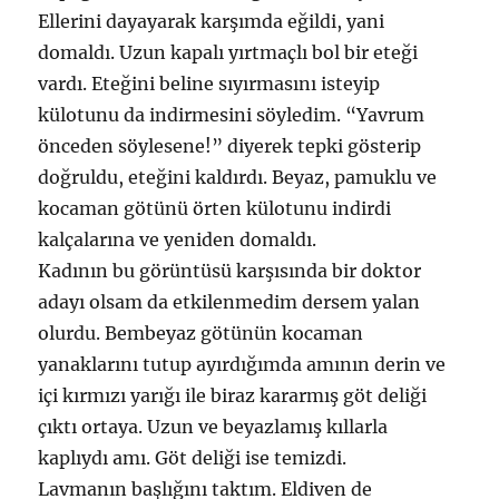
Ellerini dayayarak karşımda eğildi, yani
domaldı. Uzun kapalı yırtmaçlı bol bir eteği
vardı. Eteğini beline sıyırmasını isteyip
külotunu da indirmesini söyledim. “Yavrum
önceden söylesene!” diyerek tepki gösterip
doğruldu, eteğini kaldırdı. Beyaz, pamuklu ve
kocaman götünü örten külotunu indirdi
kalçalarına ve yeniden domaldı.
Kadının bu görüntüsü karşısında bir doktor
adayı olsam da etkilenmedim dersem yalan
olurdu. Bembeyaz götünün kocaman
yanaklarını tutup ayırdığımda amının derin ve
içi kırmızı yarığı ile biraz kararmış göt deliği
çıktı ortaya. Uzun ve beyazlamış kıllarla
kaplıydı amı. Göt deliği ise temizdi.
Lavmanın başlığını taktım. Eldiven de