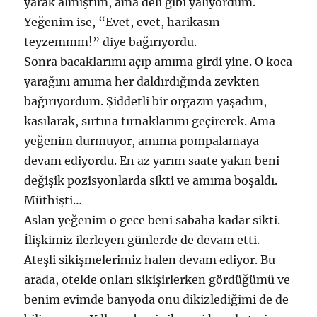
yarak almıştım, ama deli gibi yalıyordum.
Yeğenim ise, “Evet, evet, harikasın
teyzemmm!” diye bağırıyordu.
Sonra bacaklarımı açıp amıma girdi yine. O koca
yarağını amıma her daldırdığında zevkten
bağırıyordum. Şiddetli bir orgazm yaşadım,
kasılarak, sırtına tırnaklarımı geçirerek. Ama
yeğenim durmuyor, amıma pompalamaya
devam ediyordu. En az yarım saate yakın beni
değişik pozisyonlarda sikti ve amıma boşaldı.
Müthişti…
Aslan yeğenim o gece beni sabaha kadar sikti.
İlişkimiz ilerleyen günlerde de devam etti.
Ateşli sikişmelerimiz halen devam ediyor. Bu
arada, otelde onları sikişirlerken gördüğümü ve
benim evimde banyoda onu dikizlediğimi de de