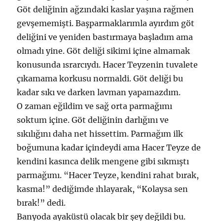
Göt deliğinin ağzındaki kaslar yaşına rağmen
gevşememişti. Başparmaklarımla ayırdım göt
deliğini ve yeniden bastırmaya başladım ama
olmadı yine. Göt deliği sikimi içine almamak
konusunda ısrarcıydı. Hacer Teyzenin tuvalete
çıkamama korkusu normaldi. Göt deliği bu
kadar sıkı ve darken lavman yapamazdım.
O zaman eğildim ve sağ orta parmağımı
soktum içine. Göt deliğinin darlığını ve
sıkılığını daha net hissettim. Parmağım ilk
boğumuna kadar içindeydi ama Hacer Teyze de
kendini kasınca delik mengene gibi sıkmıştı
parmağımı. “Hacer Teyze, kendini rahat bırak,
kasma!” dediğimde ıhlayarak, “Kolaysa sen
bırak!” dedi.
Banyoda ayaküstü olacak bir şey değildi bu.