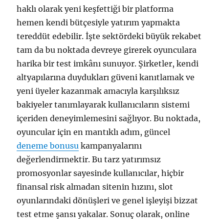
haklı olarak yeni keşfettiği bir platforma
hemen kendi bütçesiyle yatırım yapmakta
tereddüt edebilir. İşte sektördeki büyük rekabet
tam da bu noktada devreye girerek oyunculara
harika bir test imkânı sunuyor. Şirketler, kendi
altyapılarına duydukları güveni kanıtlamak ve
yeni üyeler kazanmak amacıyla karşılıksız
bakiyeler tanımlayarak kullanıcıların sistemi
içeriden deneyimlemesini sağlıyor. Bu noktada,
oyuncular için en mantıklı adım, güncel
deneme bonusu
kampanyalarını
değerlendirmektir. Bu tarz yatırımsız
promosyonlar sayesinde kullanıcılar, hiçbir
finansal risk almadan sitenin hızını, slot
oyunlarındaki dönüşleri ve genel işleyişi bizzat
test etme şansı yakalar. Sonuç olarak, online