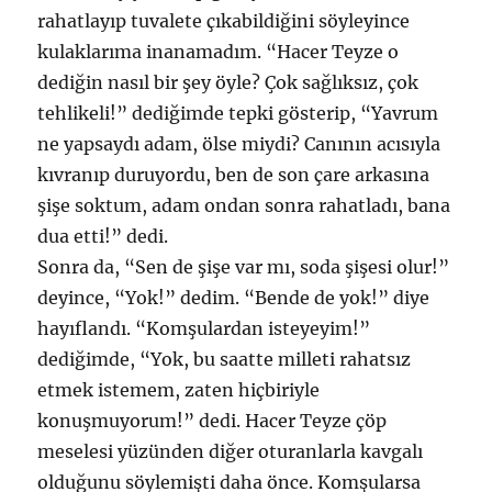
rahatlayıp tuvalete çıkabildiğini söyleyince
kulaklarıma inanamadım. “Hacer Teyze o
dediğin nasıl bir şey öyle? Çok sağlıksız, çok
tehlikeli!” dediğimde tepki gösterip, “Yavrum
ne yapsaydı adam, ölse miydi? Canının acısıyla
kıvranıp duruyordu, ben de son çare arkasına
şişe soktum, adam ondan sonra rahatladı, bana
dua etti!” dedi.
Sonra da, “Sen de şişe var mı, soda şişesi olur!”
deyince, “Yok!” dedim. “Bende de yok!” diye
hayıflandı. “Komşulardan isteyeyim!”
dediğimde, “Yok, bu saatte milleti rahatsız
etmek istemem, zaten hiçbiriyle
konuşmuyorum!” dedi. Hacer Teyze çöp
meselesi yüzünden diğer oturanlarla kavgalı
olduğunu söylemişti daha önce. Komşularsa