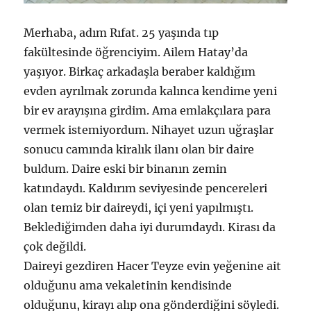
Merhaba, adım Rıfat. 25 yaşında tıp
fakültesinde öğrenciyim. Ailem Hatay’da
yaşıyor. Birkaç arkadaşla beraber kaldığım
evden ayrılmak zorunda kalınca kendime yeni
bir ev arayışına girdim. Ama emlakçılara para
vermek istemiyordum. Nihayet uzun uğraşlar
sonucu camında kiralık ilanı olan bir daire
buldum. Daire eski bir binanın zemin
katındaydı. Kaldırım seviyesinde pencereleri
olan temiz bir daireydi, içi yeni yapılmıştı.
Beklediğimden daha iyi durumdaydı. Kirası da
çok değildi.
Daireyi gezdiren Hacer Teyze evin yeğenine ait
olduğunu ama vekaletinin kendisinde
olduğunu, kirayı alıp ona gönderdiğini söyledi.