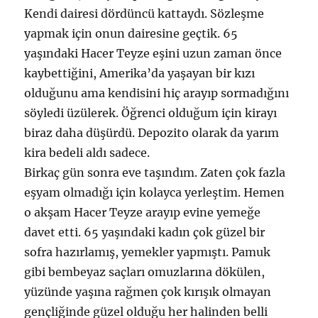
Kendi dairesi dördüncü kattaydı. Sözleşme
yapmak için onun dairesine geçtik. 65
yaşındaki Hacer Teyze eşini uzun zaman önce
kaybettiğini, Amerika’da yaşayan bir kızı
olduğunu ama kendisini hiç arayıp sormadığını
söyledi üzülerek. Öğrenci olduğum için kirayı
biraz daha düşürdü. Depozito olarak da yarım
kira bedeli aldı sadece.
Birkaç gün sonra eve taşındım. Zaten çok fazla
eşyam olmadığı için kolayca yerleştim. Hemen
o akşam Hacer Teyze arayıp evine yemeğe
davet etti. 65 yaşındaki kadın çok güzel bir
sofra hazırlamış, yemekler yapmıştı. Pamuk
gibi bembeyaz saçları omuzlarına dökülen,
yüzünde yaşına rağmen çok kırışık olmayan
gençliğinde güzel olduğu her halinden belli