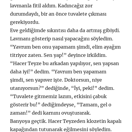
lavmanla fitil aldım. Kadıncağız zor
durumdaydı, bir an önce tuvalete çıkması
gerekiyordu.
Eve geldiğimde sıkıntısı daha da artmış gibiydi.
Lavmanı gösterip nasıl yapacağını söyledim.
“Yavrum ben onu yapamam şimdi, elim ayağım
titriyor zaten. Sen yap!” deyince irkildim.
“Hacer Teyze bu arkadan yapılıyor, sen yapsan
daha iyi!” dedim. “Yavrum ben yapamam
şimdi, sen yapıver işte. Doktorsun, niye
utanıyorsun?” dediğinde, “İyi, peki!” dedim.
“Tuvalete gitmemiz lazım, etkisini çabuk
gösterir bu!” dediğimdeyse, “Tamam, gel o
zaman!” dedi karnını ovuşturarak.
Banyoya geçtik. Hacer Teyzeden klozetin kapalı
kapağından tutunarak eğilmesini söyledim.