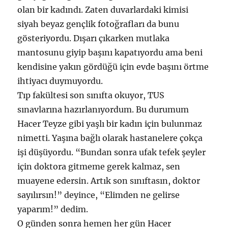
olan bir kadındı. Zaten duvarlardaki kimisi
siyah beyaz gençlik fotoğrafları da bunu
gösteriyordu. Dışarı çıkarken mutlaka
mantosunu giyip başını kapatıyordu ama beni
kendisine yakın gördüğü için evde başını örtme
ihtiyacı duymuyordu.
Tıp fakültesi son sınıfta okuyor, TUS
sınavlarına hazırlanıyordum. Bu durumum
Hacer Teyze gibi yaşlı bir kadın için bulunmaz
nimetti. Yaşına bağlı olarak hastanelere çokça
işi düşüyordu. “Bundan sonra ufak tefek şeyler
için doktora gitmeme gerek kalmaz, sen
muayene edersin. Artık son sınıftasın, doktor
sayılırsın!” deyince, “Elimden ne gelirse
yaparım!” dedim.
O günden sonra hemen her gün Hacer