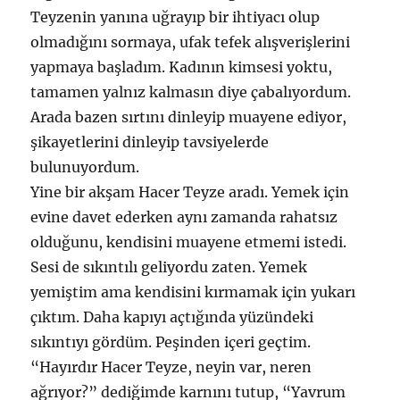
Teyzenin yanına uğrayıp bir ihtiyacı olup
olmadığını sormaya, ufak tefek alışverişlerini
yapmaya başladım. Kadının kimsesi yoktu,
tamamen yalnız kalmasın diye çabalıyordum.
Arada bazen sırtını dinleyip muayene ediyor,
şikayetlerini dinleyip tavsiyelerde
bulunuyordum.
Yine bir akşam Hacer Teyze aradı. Yemek için
evine davet ederken aynı zamanda rahatsız
olduğunu, kendisini muayene etmemi istedi.
Sesi de sıkıntılı geliyordu zaten. Yemek
yemiştim ama kendisini kırmamak için yukarı
çıktım. Daha kapıyı açtığında yüzündeki
sıkıntıyı gördüm. Peşinden içeri geçtim.
“Hayırdır Hacer Teyze, neyin var, neren
ağrıyor?” dediğimde karnını tutup, “Yavrum