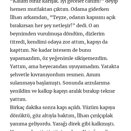
“Kafam biraz karışık. İyi geceler canım!” deyip
hemen mutfaktan çıktım. Odama giderken
İlhan arkamdan, “Teyze, odanın kapısını açık
bırakırsan her şey netleşir!” dedi. O an
beynimden vurulmuşa döndüm, dizlerim
titredi, kendimi odaya zor attım, kapıyı da
kapttım. Ne kadar istesem de bunu
yapamazdım, öz yeğenimle sikişemezdim.
Yattım, ama heyecandan uyuyamadım. Yatakta
şehvetle kıvranıyordum resmen. Amım
sulanmaya başlamıştı. Sonunda arzularıma
yenildim ve kalkıp kapıyı aralık bırakıp tekrar
yattım.
Birkaç dakika sonra kapı açıldı. Yüzüm kapıya
dönüktü, göz altıyla baktım, İlhan çırılçıplak
yanıma geliyordu. Yarağı direk gibi kalkmıştı.