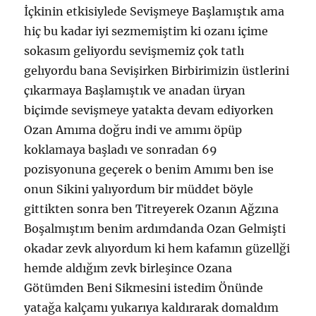
İçkinin etkisiylede Sevişmeye Başlamıştık ama
hiç bu kadar iyi sezmemiştim ki ozanı içime
sokasım geliyordu sevişmemiz çok tatlı
gelıyordu bana Sevişirken Birbirimizin üstlerini
çıkarmaya Başlamıştık ve anadan üryan
biçimde sevişmeye yatakta devam ediyorken
Ozan Amıma doğru indi ve amımı öpüp
koklamaya başladı ve sonradan 69
pozisyonuna geçerek o benim Amımı ben ise
onun Sikini yalıyordum bir müddet böyle
gittikten sonra ben Titreyerek Ozanın Ağzına
Boşalmıştım benim ardımdanda Ozan Gelmişti
okadar zevk alıyordum ki hem kafamın güzellği
hemde aldığım zevk birleşince Ozana
Götümden Beni Sikmesini istedim Önünde
yatağa kalçamı yukarıya kaldırarak domaldım