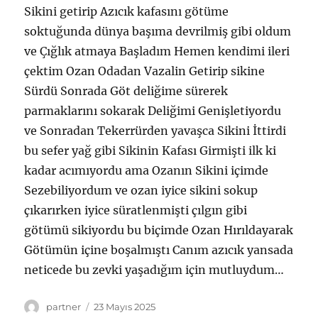
Sikini getirip Azıcık kafasını götüme
soktuğunda dünya başıma devrilmiş gibi oldum
ve Çığlık atmaya Başladım Hemen kendimi ileri
çektim Ozan Odadan Vazalin Getirip sikine
Sürdü Sonrada Göt deliğime sürerek
parmaklarını sokarak Deliğimi Genişletiyordu
ve Sonradan Tekerrürden yavaşca Sikini İttirdi
bu sefer yağ gibi Sikinin Kafası Girmişti ilk ki
kadar acımıyordu ama Ozanın Sikini içimde
Sezebiliyordum ve ozan iyice sikini sokup
çıkarırken iyice süratlenmişti çılgın gibi
götümü sikiyordu bu biçimde Ozan Hırıldayarak
Götümün içine boşalmıştı Canım azıcık yansada
neticede bu zevki yaşadığım için mutluydum…
Yazar
Yayın
partner
23 Mayıs 2025