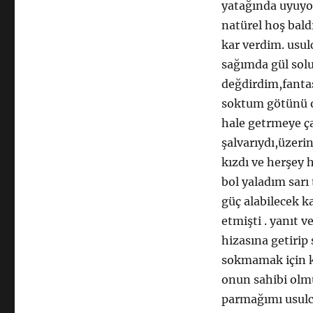
yatağında uyuyo
natürel hoş bal
kar verdim. usul
sağımda gül solu
değdirdim,fantas
soktum götünü o
hale getrmeye ç
şalvarıydı,üzeri
kızdı ve herşey
bol yaladım sarı
güç alabilecek k
etmişti . yanıt 
hizasına getirip
sokmamak için k
onun sahibi olm
parmağımı usulc