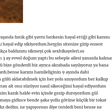
aşında fıstık gibi yavru herkesin hayal ettiği gibi karımı
 hayal edip sikiyordum.hergün sitenize girip ensest
kça baldızımı sikmeyi çok sexhikayeleri.us
 3 ay evvel doğum yaptı bu sebeple ailesi yanında kalma
lü bize gönderdi biz ayrıca akrabada sayılıyoruz ya bana
ardı.bense karımı hamileliginin 9 ayında dahi
gülü aldatabilmek için her yolu sınıyordum her kalkıp
tan alt onu süzüyor nasıl sikeceğimi hayal ediyordum
kim kazık halde evin içinde gezip duruyordum gül
maya gidince bende şaka yollu götüne küçük bir tokat
ldız dedim. ne yapıyorsun diye tersledi beni bense ne