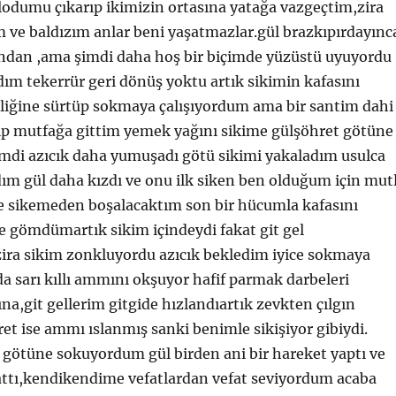
odumu çıkarıp ikimizin ortasına yatağa vazgeçtim,zira
 ve baldızım anlar beni yaşatmazlar.gül brazkıpırdayınc
ndan ,ama şimdi daha hoş bir biçimde yüzüstü uyuyordu
m tekerrür geri dönüş yoktu artık sikimin kafasını
eliğine sürtüp sokmaya çalışıyordum ama bir santim dahi
ıp mutfağa gittim yemek yağını sikime gülşöhret götüne
imdi azıcık daha yumuşadı götü sikimi yakaladım usulca
ım gül daha kızdı ve onu ilk siken ben olduğum için mut
e sikemeden boşalacaktım son bir hücumla kafasını
 gömdümartık sikim içindeydi fakat git gel
ra sikim zonkluyordu azıcık bekledim iyice sokmaya
a sarı kıllı ammını okşuyor hafif parmak darbeleri
,git gellerim gitgide hızlandıartık zevkten çılgın
et ise ammı ıslanmış sanki benimle sikişiyor gibiydi.
 götüne sokuyordum gül birden ani bir hareket yaptı ve
attı,kendikendime vefatlardan vefat seviyordum acaba