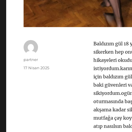
Baldızım gül 18 y
sikerken hep onu
Yazar
partner
hikayeleri okudu
Yayın
17 Nisan 2025
istiyordum.karım
tarihi
için baldızım gü
baki güvenleri v
sikiyordum.ogün 
oturmasında baş
akşama kadar si
mutfağa çay koy
atıp nasılsın ba