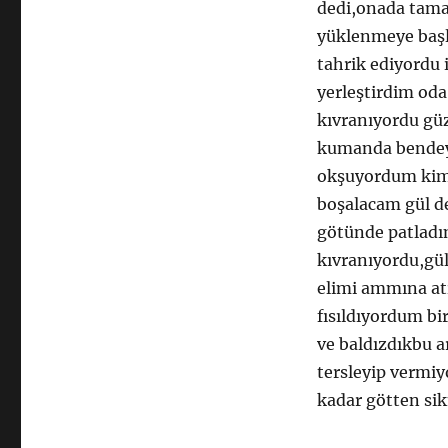
dedi,onada tama
yüklenmeye başla
tahrik ediyordu 
yerleştirdim oda
kıvranıyordu güz
kumanda bendeyd
okşuyordum kim
boşalacam gül d
götünde patladım
kıvranıyordu,gü
elimi ammına atı
fısıldıyordum bi
ve baldızdıkbu a
tersleyip vermiy
kadar götten sik