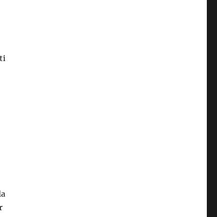
ti
la
r