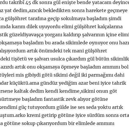
rdu takribî 45 dk sonra gül enişte bende yatacam deyinc
dız yat dedim,azıcık bekledikten sonra harekete geçmeye
ca gülşöhret tarafına geçip sokulmaya başladım şimdi
mda karım dilek uyuyordu elimi gülşöhret kalçalarına
tik güzeldiyavaşça yorganı kaldırıp şalvarının içine elim
kşamaya başladım bu arada sikimlede oynuyor onu hazı
alışıyordum artık önümdeki tek mani gülşöhret
ndeki tişörtü ve şalvarı usulca çıkardım gül bütün sikimlik
 hazırdı artık onu okşamaya öpmeye başladım ammını bol
 tüyleri mis gibiydi götü sikimi değil iki parmağımı dahi
adar küçüktü.ama gündüz yediğim azar beni iyice tahrik
versene kaltak dedim kendi kendime,sikimi onun göt
 sürtmeye başladım fantastik zevk alıyor götüne
endimi güç tutuyordum gülde ise ses seda yoktu artık
uştum.arko kremi getirip götüne iyice sürdüm sonra ort
a götüne sokup çıkarıyordum bir elimlede ammını