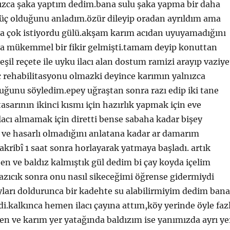
nızca şaka yaptım dedim.bana sulu şaka yapma bir daha
güç olduğunu anladım.özür dileyip oradan ayrıldım ama
a çok istiyordu gülü.akşam karım acıdan uyuyamadığını
a mükemmel bir fikir gelmişti.tamam deyip konuttan
şil reçete ile uyku ilacı alan dostum ramizi arayıp vaziye
ç rehabilitasyonu olmazki deyince karımın yalnızca
uğunu söyledim.epey uğraştan sonra razı edip iki tane
asarının ikinci kısmı için hazırlık yapmak için eve
acı almamak için diretti bense sabaha kadar bişey
 ve hasarlı olmadığını anlatana kadar ar damarım
i takribî 1 saat sonra horlayarak yatmaya başladı. artık
ben ve baldız kalmıştık gül dedim bi çay koyda içelim
azıcık sonra onu nasıl sikeceğimi öğrense gidermiydi
yları doldurunca bir kadehte su alabilirmiyim dedim bana
.kalkınca hemen ilacı çayına attım,köy yerinde öyle faz
n ve karım yer yatağında baldızım ise yanımızda ayrı ye