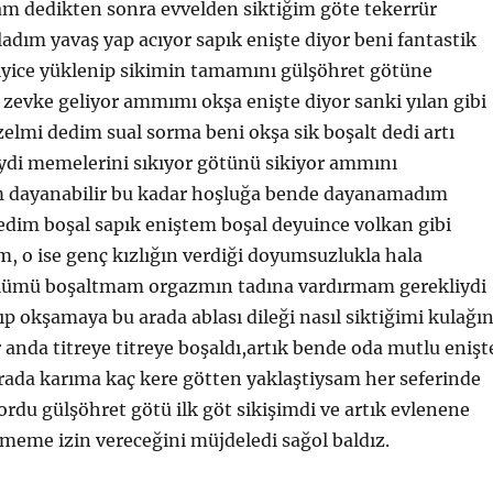
m dedikten sonra evvelden siktiğim göte tekerrür
dım yavaş yap acıyor sapık enişte diyor beni fantastik
iyice yüklenip sikimin tamamını gülşöhret götüne
 zevke geliyor ammımı okşa enişte diyor sanki yılan gibi
elmi dedim sual sorma beni okşa sik boşalt dedi artı
i memelerini sıkıyor götünü sikiyor ammını
 dayanabilir bu kadar hoşluğa bende dayanamadım
edim boşal sapık eniştem boşal deyuince volkan gibi
, o ise genç kızlığın verdiği doyumsuzlukla hala
lümü boşaltmam orgazmın tadına vardırmam gerekliydi
p okşamaya bu arada ablası dileği nasıl siktiğimi kulağı
r anda titreye titreye boşaldı,artık bende oda mutlu enişt
rada karıma kaç kere götten yaklaştiysam her seferinde
ordu gülşöhret götü ilk göt sikişimdi ve artık evlenene
meme izin vereceğini müjdeledi sağol baldız.