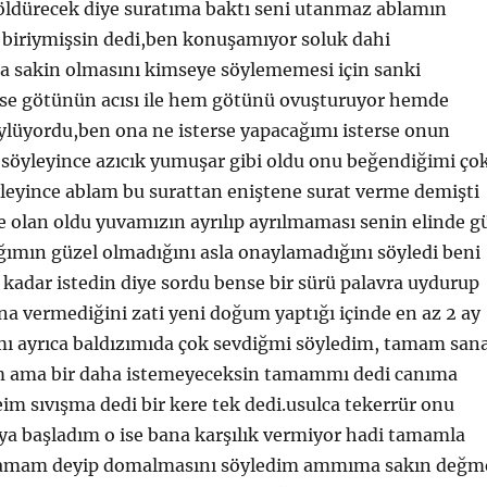
l öldürecek diye suratıma baktı seni utanmaz ablamın
k biriymişsin dedi,ben konuşamıyor soluk dahi
 sakin olmasını kimseye söylememesi için sanki
ise götünün acısı ile hem götünü ovuşturuyor hemde
ylüyordu,ben ona ne isterse yapacağımı isterse onun
 söyleyince azıcık yumuşar gibi oldu onu beğendiğimi ço
leyince ablam bu surattan eniştene surat verme demişti
e olan oldu yuvamızın ayrılıp ayrılmaması senin elinde g
ımın güzel olmadığını asla onaylamadığını söyledi beni
 kadar istedin diye sordu bense bir sürü palavra uydurup
ana vermediğini zati yeni doğum yaptığı içinde en az 2 ay
ımı ayrıca baldızımıda çok sevdiğmi söyledim, tamam san
em ama bir daha istemeyeceksin tamammı dedi canıma
im sıvışma dedi bir kere tek dedi.usulca tekerrür onu
 başladım o ise bana karşılık vermiyor hadi tamamla
i tamam deyip domalmasını söyledim ammıma sakın değm