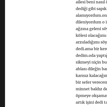
ailesi beni nası
dediği gibi sapı
alamıyordum.ona
dileniyordum o 
ağzına geleni sö
kölesi olacağımı
arzuladığımı söy
dedi.ama bir ker
dedim.oda yaptığ
sikmeyi niçin bu
ablası dileğin b
karısız kalacağ
bir sefer verec
minnet baldız de
öpmeye okşamaya
artık işini ded