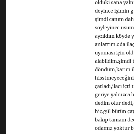
olduki sana yal
deyince işimin 
şimdi canım dah
söyleyince usum
ayrıldım köyde ye
anlattım.oda ila
uyuması için old
alabildim.şimdi t
döndüm,karım il
hisstmeyeceğini
çatladı,ilacı içt
geriye yalnızca 
dedim olur dedi,
hiç.gül bütün ça
bakıp tamam dedi
odamız yoktur be