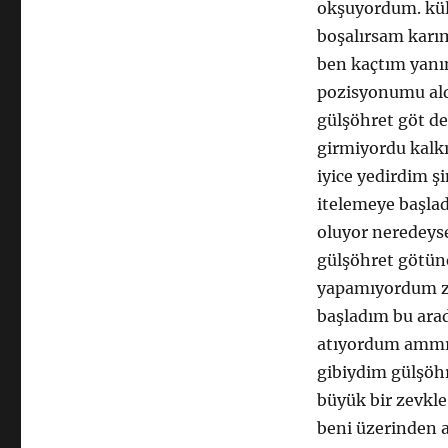
okşuyordum. kül
boşalırsam karım
ben kaçtım yanı
pozisyonumu aldı
gülşöhret göt d
girmiyordu kalk
iyice yedirdim ş
itelemeye başlad
oluyor neredeys
gülşöhret götüne
yapamıyordum zi
başladım bu arad
atıyordum ammına
gibiydim gülşöhr
büyük bir zevkle
beni üzerinden 