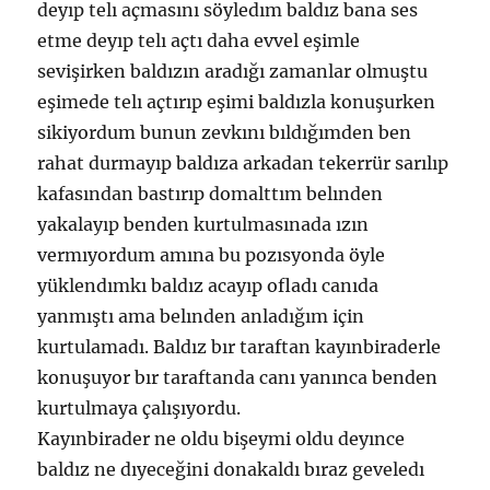
deyıp telı açmasını söyledım baldız bana ses
etme deyıp telı açtı daha evvel eşimle
sevişirken baldızın aradığı zamanlar olmuştu
eşimede telı açtırıp eşimi baldızla konuşurken
sikiyordum bunun zevkını bıldığımden ben
rahat durmayıp baldıza arkadan tekerrür sarılıp
kafasından bastırıp domalttım belınden
yakalayıp benden kurtulmasınada ızın
vermıyordum amına bu pozısyonda öyle
yüklendımkı baldız acayıp ofladı canıda
yanmıştı ama belınden anladığım için
kurtulamadı. Baldız bır taraftan kayınbiraderle
konuşuyor bır taraftanda canı yanınca benden
kurtulmaya çalışıyordu.
Kayınbirader ne oldu bişeymi oldu deyınce
baldız ne dıyeceğini donakaldı bıraz geveledı