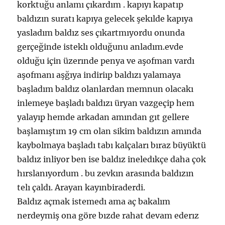
korktuğu anlamı çıkardım . kapıyı kapatıp
baldızın suratı kapıya gelecek şekılde kapıya
yasladım baldız ses çıkartmıyordu onunda
gerçeğinde isteklı olduğunu anladım.evde
olduğu için üzerınde penya ve aşofman vardı
aşofmanı aşğıya indiriıp baldızı yalamaya
başladım baldız olanlardan memnun olacakı
inlemeye başladı baldızı üryan vazgeçip hem
yalayıp hemde arkadan amından gıt gellere
başlamıştım 19 cm olan sikim baldızın amında
kaybolmaya başladı tabı kalçaları bıraz büyüktü
baldız inliyor ben ise baldız ineledıkçe daha çok
hırslanıyordum . bu zevkın arasında baldızın
telı çaldı. Arayan kayınbiraderdi.
Baldız açmak istemedı ama aç bakalım
nerdeymiş ona göre bızde rahat devam ederız