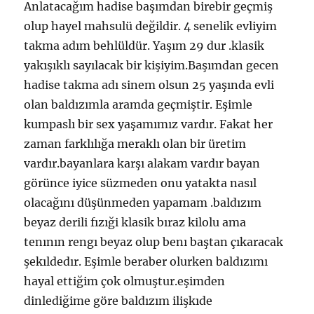
Anlatacağım hadise başımdan birebir geçmiş
olup hayel mahsulü değildir. 4 senelik evliyim
takma adım behlüldür. Yaşım 29 dur .klasik
yakışıklı sayılacak bir kişiyim.Başımdan gecen
hadise takma adı sinem olsun 25 yaşında evli
olan baldızımla aramda geçmiştir. Eşimle
kumpaslı bir sex yaşamımız vardır. Fakat her
zaman farklılığa meraklı olan bir üretim
vardır.bayanlara karşı alakam vardır bayan
görünce iyice süzmeden onu yatakta nasıl
olacağını düşünmeden yapamam .baldızım
beyaz derili fızıği klasik bıraz kilolu ama
tenının rengı beyaz olup benı baştan çıkaracak
şekıldedır. Eşimle beraber olurken baldızımı
hayal ettiğim çok olmuştur.eşimden
dinlediğime göre baldızım ilişkıde