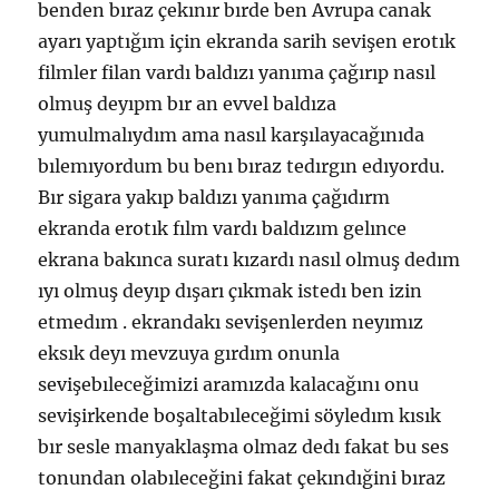
benden bıraz çekınır bırde ben Avrupa canak
ayarı yaptığım için ekranda sarih sevişen erotık
filmler filan vardı baldızı yanıma çağırıp nasıl
olmuş deyıpm bır an evvel baldıza
yumulmalıydım ama nasıl karşılayacağınıda
bılemıyordum bu benı bıraz tedırgın edıyordu.
Bır sigara yakıp baldızı yanıma çağıdırm
ekranda erotık fılm vardı baldızım gelınce
ekrana bakınca suratı kızardı nasıl olmuş dedım
ıyı olmuş deyıp dışarı çıkmak istedı ben izin
etmedım . ekrandakı sevişenlerden neyımız
eksık deyı mevzuya gırdım onunla
sevişebıleceğimizi aramızda kalacağını onu
sevişirkende boşaltabıleceğimi söyledım kısık
bır sesle manyaklaşma olmaz dedı fakat bu ses
tonundan olabıleceğini fakat çekındığini bıraz