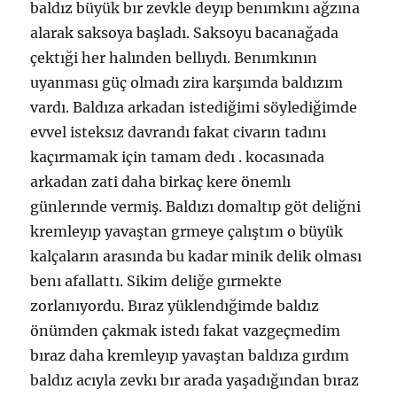
baldız büyük bır zevkle deyıp benımkını ağzına
alarak saksoya başladı. Saksoyu bacanağada
çektıği her halınden bellıydı. Benımkının
uyanması güç olmadı zira karşımda baldızım
vardı. Baldıza arkadan istediğimi söylediğimde
evvel isteksız davrandı fakat civarın tadını
kaçırmamak için tamam dedı . kocasınada
arkadan zati daha birkaç kere önemlı
günlerınde vermiş. Baldızı domaltıp göt deliğni
kremleyıp yavaştan grmeye çalıştım o büyük
kalçaların arasında bu kadar minik delik olması
benı afallattı. Sikim deliğe gırmekte
zorlanıyordu. Bıraz yüklendığimde baldız
önümden çakmak istedı fakat vazgeçmedim
bıraz daha kremleyıp yavaştan baldıza gırdım
baldız acıyla zevkı bır arada yaşadığından bıraz