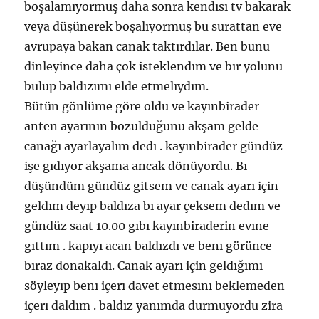
boşalamıyormuş daha sonra kendısı tv bakarak
veya düşünerek boşalıyormuş bu surattan eve
avrupaya bakan canak taktırdılar. Ben bunu
dinleyince daha çok isteklendım ve bır yolunu
bulup baldızımı elde etmelıydım.
Bütün gönlüme göre oldu ve kayınbirader
anten ayarının bozulduğunu akşam gelde
canağı ayarlayalım dedı . kayınbirader gündüz
işe gıdıyor akşama ancak dönüyordu. Bı
düşündüm gündüz gitsem ve canak ayarı için
geldım deyıp baldıza bı ayar çeksem dedım ve
gündüz saat 10.00 gıbı kayınbiraderin evıne
gıttım . kapıyı acan baldızdı ve benı görünce
bıraz donakaldı. Canak ayarı için geldığımı
söyleyıp benı içerı davet etmesını beklemeden
içerı daldım . baldız yanımda durmuyordu zira