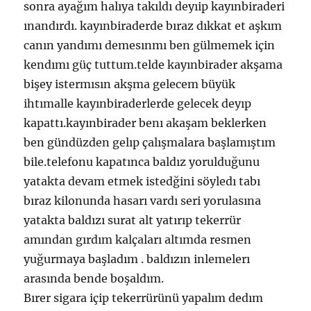
sonra ayağım halıya takıldı deyıip kayınbiraderi
ınandırdı. kayınbiraderde bıraz dıkkat et aşkım
canın yandımı demesınmı ben gülmemek için
kendımı güç tuttum.telde kayınbirader akşama
bişey istermısın akşma gelecem büyük
ihtımalle kayınbiraderlerde gelecek deyıp
kapattı.kayınbirader benı akaşam beklerken
ben gündüzden gelıp çalışmalara başlamıştım
bile.telefonu kapatınca baldız yorulduğunu
yatakta devam etmek istedğini söyledı tabı
bıraz kilonunda hasarı vardı seri yorulasına
yatakta baldızı surat alt yatırıp tekerrür
amından gırdım kalçaları altımda resmen
yuğurmaya başladım . baldızın inlemelerı
arasında bende boşaldım.
Bırer sigara içip tekerrürünü yapalım dedım