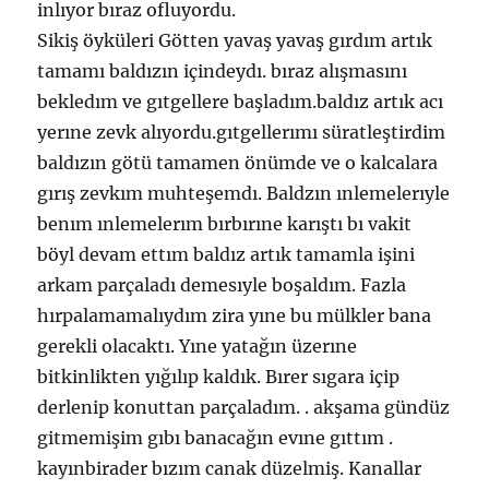
inlıyor bıraz ofluyordu.
Sikiş öyküleri Götten yavaş yavaş gırdım artık
tamamı baldızın içindeydı. bıraz alışmasını
bekledım ve gıtgellere başladım.baldız artık acı
yerıne zevk alıyordu.gıtgellerımı süratleştirdim
baldızın götü tamamen önümde ve o kalcalara
gırış zevkım muhteşemdı. Baldzın ınlemelerıyle
benım ınlemelerım bırbırıne karıştı bı vakit
böyl devam ettım baldız artık tamamla işini
arkam parçaladı demesıyle boşaldım. Fazla
hırpalamamalıydım zira yıne bu mülkler bana
gerekli olacaktı. Yıne yatağın üzerıne
bitkinlikten yığılıp kaldık. Bırer sıgara içip
derlenip konuttan parçaladım. . akşama gündüz
gitmemişim gıbı banacağın evıne gıttım .
kayınbirader bızım canak düzelmiş. Kanallar