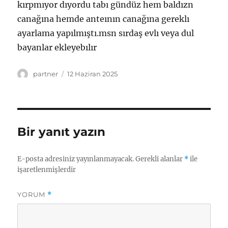
kırpmıyor dıyordu tabı gündüz hem baldızn
canağına hemde anteının canağına gereklı
ayarlama yapılmıştı.msn sırdaş evlı veya dul
bayanlar ekleyebılır
Yazar
Yayın
partner
12 Haziran 2025
tarihi
Bir yanıt yazın
E-posta adresiniz yayınlanmayacak.
Gerekli alanlar
*
ile
işaretlenmişlerdir
YORUM
*