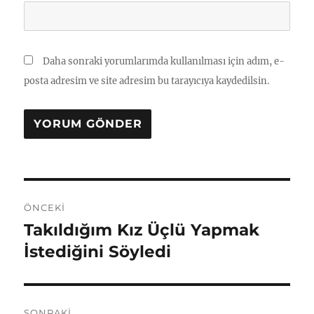
Daha sonraki yorumlarımda kullanılması için adım, e-
posta adresim ve site adresim bu tarayıcıya kaydedilsin.
Yazı
ÖNCEKI
gezinmesi
Takıldığım Kız Üçlü Yapmak
Önceki
yazı:
İstediğini Söyledi
SONRAKI