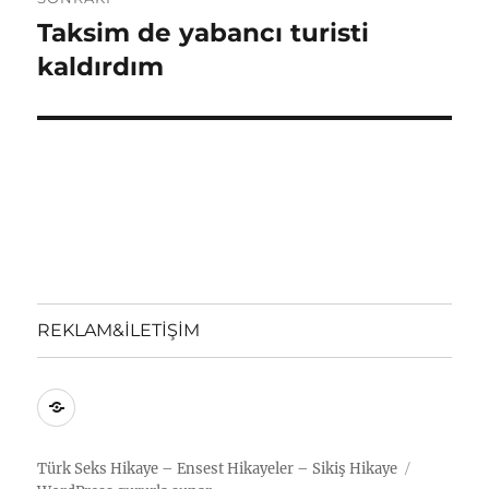
Taksim de yabancı turisti
Sonraki
yazı:
kaldırdım
REKLAM&İLETİŞİM
REKLAM&İLETİŞİM
Türk Seks Hikaye – Ensest Hikayeler – Sikiş Hikaye