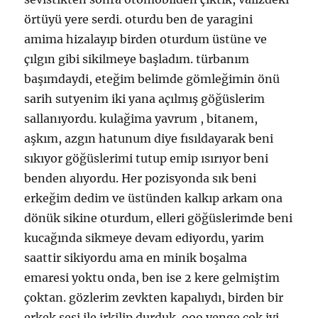
örtüyü yere serdi. oturdu ben de yaragini
amima hizalayıp birden oturdum üstüne ve
çılgın gibi sikilmeye başladım. türbanım
başımdaydi, eteğim belimde gömleğimin önü
sarih sutyenim iki yana açılmış göğüslerim
sallanıyordu. kulağima yavrum , bitanem,
aşkım, azgın hatunum diye fısıldayarak beni
sıkıyor göğüslerimi tutup emip ısırıyor beni
benden alıyordu. Her pozisyonda sık beni
erkeğim dedim ve üstünden kalkıp arkam ona
dönük sikine oturdum, elleri göğüslerimde beni
kucağında sikmeye devam ediyordu, yarim
saattir sikiyordu ama en minik boşalma
emaresi yoktu onda, ben ise 2 kere gelmiştim
çoktan. gözlerim zevkten kapalıydı, birden bir
erkek sesi ile irkilip durduk. ooo yenge çok iyi