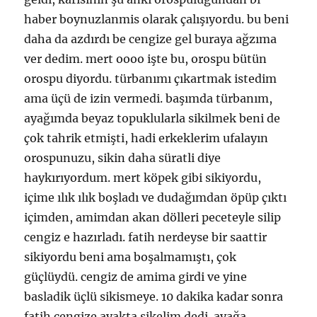
haber boynuzlanmis olarak çalışıyordu. bu beni
daha da azdırdı be cengize gel buraya ağzıma
ver dedim. mert oooo işte bu, orospu bütün
orospu diyordu. türbanımı çıkartmak istedim
ama üçü de izin vermedi. başımda türbanım,
ayağımda beyaz topuklularla sikilmek beni de
çok tahrik etmişti, hadi erkeklerim ufalayın
orospunuzu, sikin daha süratli diye
haykırıyordum. mert köpek gibi sikiyordu,
içime ılık ılık boşladı ve dudağımdan öpüp çıktı
içimden, amimdan akan dölleri peceteyle silip
cengiz e hazırladı. fatih nerdeyse bir saattir
sikiyordu beni ama boşalmamıştı, çok
güçlüydü. cengiz de amima girdi ve yine
basladik üçlü sikismeye. 10 dakika kadar sonra
fatih cengize ayakta sikelim dedi. ayağa