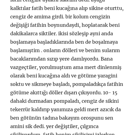
kalktılar fatih beni kucağına alıp sikine oturttu,
cengiz de amima girdi. bir kolum cengizin
değişiği fatihin boynundaydi, hoplatarak beni
dakikalarca siktiler. ikisi sözleşip ayni anda
boşlamaya başladıklarında ben de boşalmaya
başlamıştim . onların dölleri ve benim sularım
bacaklarımdan sızıp yere damlıyordu. Bana
vazgeçtiler, yorulmuştum ama mert dinlenmiş
olarak beni kucağına aldı ve götüme yaragini
soktu ve sikmeye başladı, pompaladıkça fatihin
götüme akıttığı döller dışarı çıkıyordu. 10- 15
dahaki durmadan pompaladı, cengiz de sikini
tekerrür kaldırıp yanımıza geldi mert azıcık da
ben götünün tadına bakayım orospunu sen
amini sik dedi. yer değiştiler, çılgınca
sikiliyordum, fatih benim sikilisimi izlerken