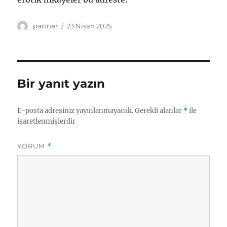
Yazar
Yayın
partner
23 Nisan 2025
tarihi
Bir yanıt yazın
E-posta adresiniz yayınlanmayacak.
Gerekli alanlar
*
ile
işaretlenmişlerdir
YORUM
*