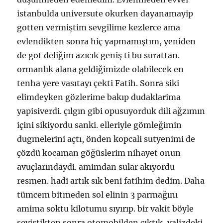
istanbulda universute okurken dayanamayip
gotten vermiştim sevgilime kezlerce ama
evlendikten sonra hiç yapmamıştım, yeniden
de got deliğim azıcık geniş ti bu surattan.
ormanlık alana geldiğimizde olabilecek en
tenha yere vasıtayı çekti Fatih. Sonra siki
elimdeyken gözlerime bakıp dudaklarima
yapisiverdi. çılgın gibi opusuyorduk dili ağzımın
içini sikiyordu sanki. elleriyle gömleğimin
dugmelerini açtı, önden kopcali sutyenimi de
çözdü kocaman göğüslerim nihayet onun
avuçlarındaydi. amimdan sular akıyordu
resmen. hadi artık sık beni fatihim dedim. Daha
tümcem bitmeden sol elinin 3 parmağını
amima soktu kilotumu sıyırıp. bir vakit böyle
sevistikten sonra otomobilden çıktık, valizdeki