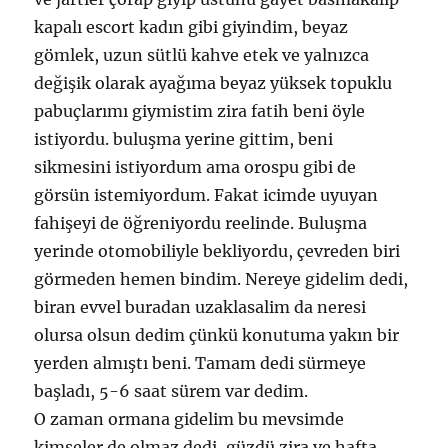
kapalı escort kadın gibi giyindim, beyaz
gömlek, uzun sütlü kahve etek ve yalnızca
değişik olarak ayağıma beyaz yüksek topuklu
pabuçlarımı giymistim zira fatih beni öyle
istiyordu. buluşma yerine gittim, beni
sikmesini istiyordum ama orospu gibi de
görsün istemiyordum. Fakat icimde uyuyan
fahişeyi de öğreniyordu reelinde. Buluşma
yerinde otomobiliyle bekliyordu, çevreden biri
görmeden hemen bindim. Nereye gidelim dedi,
biran evvel buradan uzaklasalim da neresi
olursa olsun dedim çünkü konutuma yakın bir
yerden almıştı beni. Tamam dedi sürmeye
başladı, 5-6 saat sürem var dedim.
O zaman ormana gidelim bu mevsimde
kimseler de olmaz dedi, güzdü zira ve hafta