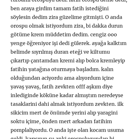
ben araya girdim tamam fatih istediğini
söylesin dedim zira güzelime gitmişti. O anda
orospu olmak istiyordum zira, bi dakka durun
götüme krem müddetim dedim. cengiz ooo
yenge öğreniyor işi dedi gülerek. ayağa kalktım
belimde sıyrılmış duran eteği ve kiltumu
çıkartıp çantamdan kremi alıp bolca kremleyip
fatihin yatağına oturmaya başladım. kalın
olduğundan aciyordu ama alıyordum içine
yavaş yavaş, fatih zevkten offf aşkım diye
inlediginde köküne kadar almıştım neredeyse
tasaklarini dahi almak istiyordum zevkten. ilk
sikicim mert de önümde yerini alıp yaragini
soktu içime, önden mert arkadan fatihim
pomplaliyordu. O anda işte olan kocam usuma
geldi, karısının şu anki orospulugundan bi