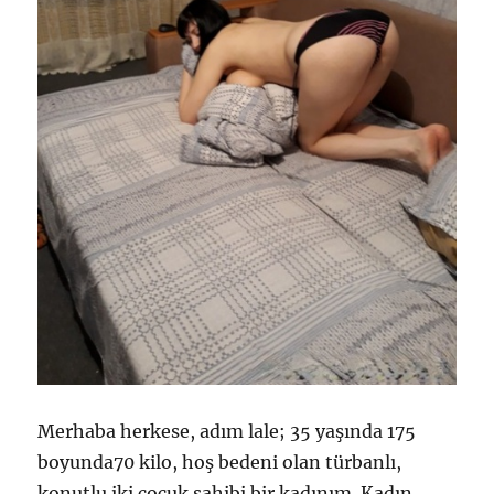
Merhaba herkese, adım lale; 35 yaşında 175
boyunda70 kilo, hoş bedeni olan türbanlı,
konutlu iki çocuk sahibi bir kadınım. Kadın