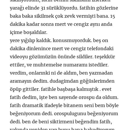
yarağı elinde 31 sürüklüyordu. fatihin gözlerine
baka baka sikilmek çok zevk vermişti bana. 15
dakika kadar sonra mert ve cengiz aynı anda
içime boşaldılar.
yere yığılıp kaldık. konusmuyorduk. beş on
dakika dinlenince mert ve cengiz telefondaki
videoyu gözümüzün önünde sildiler. teşekkür
ettiler, ve muhtemelse numaramı istediler.
verdim, onlarınki ni de aldım, ben yazmadan
aramayın dedim. dudagimdan göğüslerimden
öpüp gittiler. fatihle başbaşa kalmıştık . evet
fatih dedim, işte ben sayende orospu da oldum.
fatih dramatik ifadeyle bitanem seni bem böyle
beğeniyorum dedi. orospulugunu beğeniyorum
dedi. ben de beni siktirmeni beğendim fatih,
yakında yeniden yap bunu bana hakediyorum