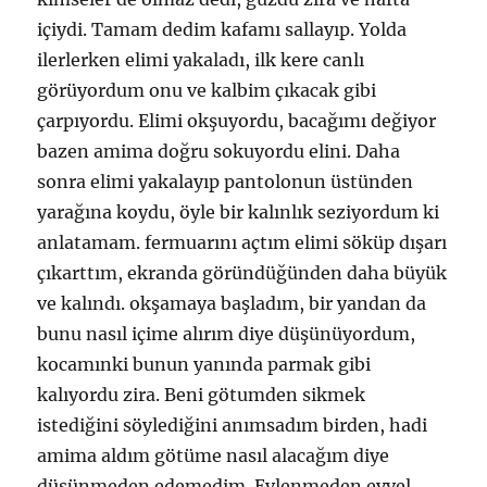
içiydi. Tamam dedim kafamı sallayıp. Yolda
ilerlerken elimi yakaladı, ilk kere canlı
görüyordum onu ve kalbim çıkacak gibi
çarpıyordu. Elimi okşuyordu, bacağımı değiyor
bazen amima doğru sokuyordu elini. Daha
sonra elimi yakalayıp pantolonun üstünden
yarağına koydu, öyle bir kalınlık seziyordum ki
anlatamam. fermuarını açtım elimi söküp dışarı
çıkarttım, ekranda göründüğünden daha büyük
ve kalındı. okşamaya başladım, bir yandan da
bunu nasıl içime alırım diye düşünüyordum,
kocamınki bunun yanında parmak gibi
kalıyordu zira. Beni götumden sikmek
istediğini söylediğini anımsadım birden, hadi
amima aldım götüme nasıl alacağım diye
düşünmeden edemedim. Evlenmeden evvel