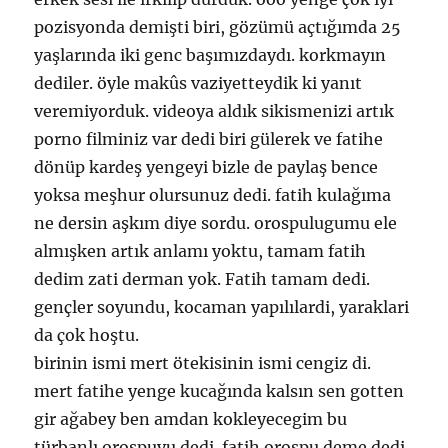
pozisyonda demişti biri, gözümü açtığımda 25
yaşlarında iki genc başımızdaydı. korkmayın
dediler. öyle makûs vaziyetteydik ki yanıt
veremiyorduk. videoya aldık sikismenizi artık
porno filminiz var dedi biri gülerek ve fatihe
dönüp kardeş yengeyi bizle de paylaş bence
yoksa meşhur olursunuz dedi. fatih kulağıma
ne dersin aşkım diye sordu. orospulugumu ele
almışken artık anlamı yoktu, tamam fatih
dedim zati derman yok. Fatih tamam dedi.
gençler soyundu, kocaman yapılılardi, yaraklari
da çok hoştu.
birinin ismi mert ötekisinin ismi cengiz di.
mert fatihe yenge kucağında kalsın sen gotten
gir ağabey ben amdan kokleyecegim bu
türbanlı orospuyu dedi. fatih orospu deme dedi,