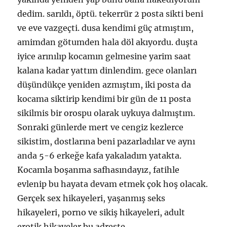
dedim. sarıldı, öptü. tekerrür 2 posta sikti beni
ve eve vazgeçti. dusa kendimi güç atmıştım,
amimdan götumden hala döl akıyordu. duşta
iyice arınılıp kocamın gelmesine yarim saat
kalana kadar yattım dinlendim. gece olanları
düşündükçe yeniden azmıştım, iki posta da
kocama siktirip kendimi bir gün de 11 posta
sikilmis bir orospu olarak uykuya dalmıştım.
Sonraki günlerde mert ve cengiz kezlerce
sikistim, dostlarına beni pazarladılar ve aynı
anda 5-6 erkeğe kafa yakaladım yatakta.
Kocamla boşanma safhasındayız, fatihle
evlenip bu hayata devam etmek çok hoş olacak.
Gerçek sex hikayeleri, yaşanmış seks
hikayeleri, porno ve sikiş hikayeleri, adult
erotik hikayeler bu adreste.