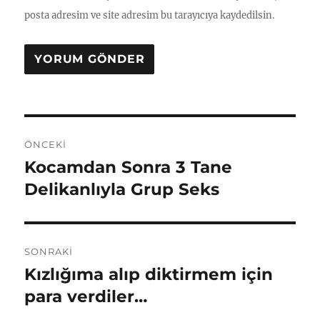
posta adresim ve site adresim bu tarayıcıya kaydedilsin.
Yazı
ÖNCEKI
gezinmesi
Kocamdan Sonra 3 Tane
Önceki
yazı:
Delikanlıyla Grup Seks
SONRAKI
Kızlığıma alıp diktirmem için
Sonraki
yazı:
para verdiler…