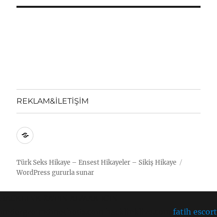
REKLAM&İLETİŞİM
REKLAM&İLETİŞİM
Türk Seks Hikaye – Ensest Hikayeler – Sikiş Hikaye
WordPress gururla sunar
BACKLINK SATIN ALMAK ICIN
undergroundmethods.com hacklinklive.com
fatih escort