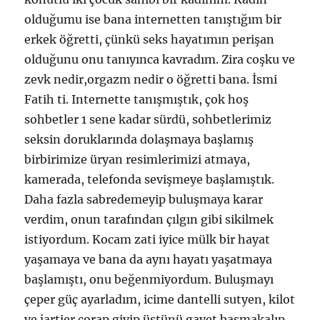
olduğumu ise bana internetten tanıştığım bir
erkek öğretti, çünkü seks hayatımın perişan
olduğunu onu tanıyınca kavradım. Zira coşku ve
zevk nedir,orgazm nedir o öğretti bana. İsmi
Fatih ti. Internette tanışmıştık, çok hoş
sohbetler 1 sene kadar sürdü, sohbetlerimiz
seksin doruklarında dolaşmaya başlamış
birbirimize üryan resimlerimizi atmaya,
kamerada, telefonda sevişmeye başlamıştık.
Daha fazla sabredemeyip buluşmaya karar
verdim, onun tarafından çılgın gibi sikilmek
istiyordum. Kocam zati iyice mülk bir hayat
yaşamaya ve bana da aynı hayatı yaşatmaya
başlamıştı, onu beğenmiyordum. Buluşmayı
çeper güç ayarladım, icime dantelli sutyen, kilot
ve jartier çorap giyip üstünü gayet basmakalıp