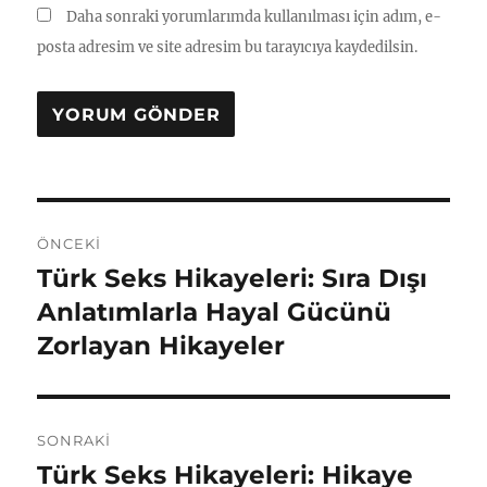
Daha sonraki yorumlarımda kullanılması için adım, e-
posta adresim ve site adresim bu tarayıcıya kaydedilsin.
Yazı
ÖNCEKI
gezinmesi
Türk Seks Hikayeleri: Sıra Dışı
Önceki
yazı:
Anlatımlarla Hayal Gücünü
Zorlayan Hikayeler
SONRAKI
Türk Seks Hikayeleri: Hikaye
Sonraki