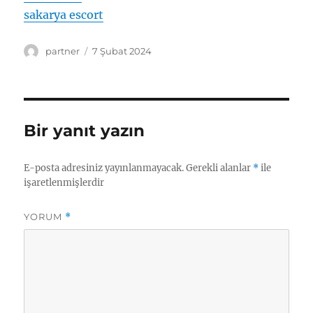
sakarya escort
Yazar
Yayın
partner
7 Şubat 2024
tarihi
Bir yanıt yazın
E-posta adresiniz yayınlanmayacak.
Gerekli alanlar
*
ile
işaretlenmişlerdir
YORUM
*